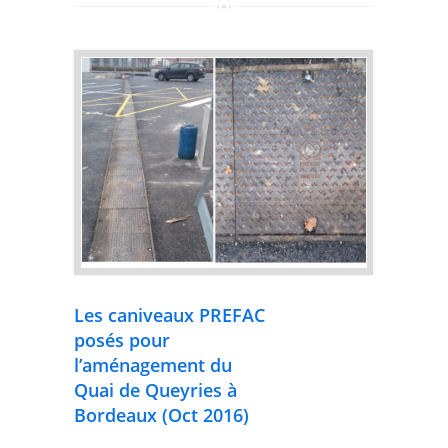
Les caniveaux PREFAC
posés pour
l’aménagement du
Quai de Queyries à
Bordeaux (Oct 2016)