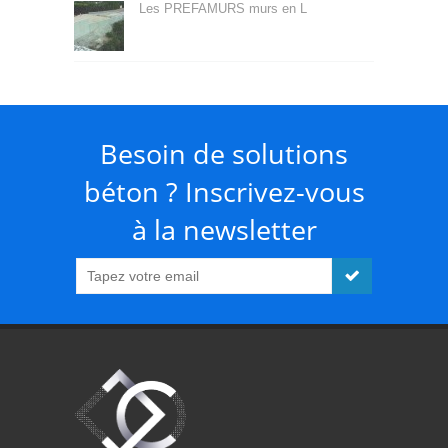
Les PREFAMURS murs en L
Besoin de solutions
béton ? Inscrivez-vous
à la newsletter