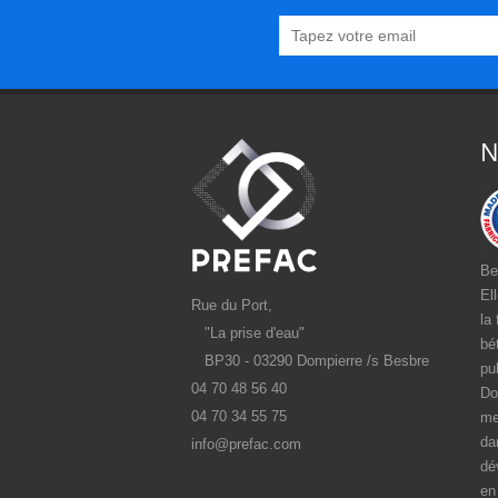
N
Be
El
Rue du Port,
la
"La prise d'eau"
bé
BP30 - 03290 Dompierre /s Besbre
pu
04 70 48 56 40
Do
04 70 34 55 75
me
da
info@prefac.com
dé
en 