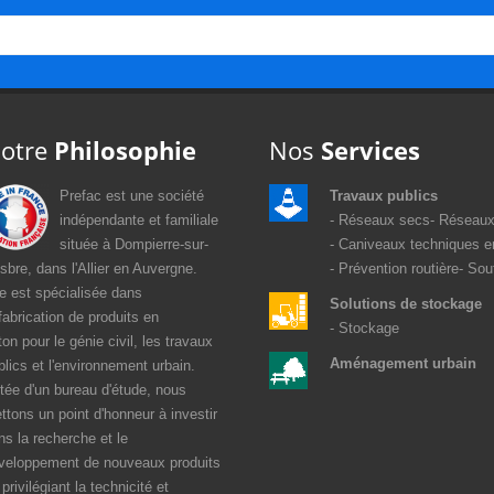
otre
Philosophie
Nos
Services
Prefac est une société
Travaux publics
indépendante et familiale
Réseaux secs
Réseaux
située à Dompierre-sur-
Caniveaux techniques e
sbre, dans l'Allier en Auvergne.
Prévention routière
Sou
le est spécialisée dans
Solutions de stockage
 fabrication de produits en
Stockage
ton pour le génie civil, les travaux
Aménagement urbain
blics et l'environnement urbain.
tée d'un bureau d'étude, nous
ttons un point d'honneur à investir
ns la recherche et le
veloppement de nouveaux produits
privilégiant la technicité et