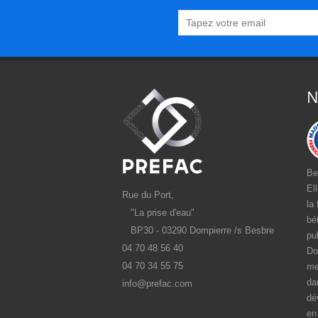
N
Be
El
Rue du Port,
la
"La prise d'eau"
bé
BP30 - 03290 Dompierre /s Besbre
pu
04 70 48 56 40
Do
04 70 34 55 75
me
da
info@prefac.com
dé
en 