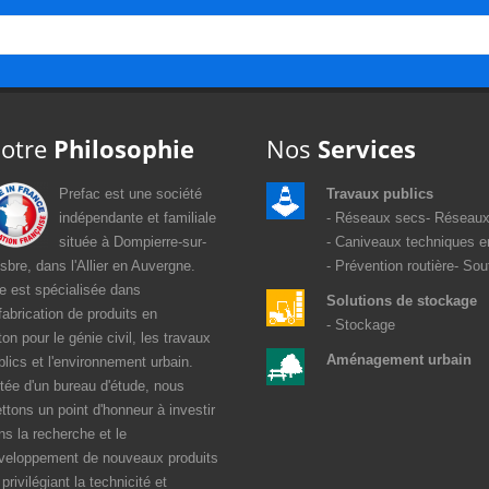
otre
Philosophie
Nos
Services
Prefac est une société
Travaux publics
indépendante et familiale
Réseaux secs
Réseaux
située à Dompierre-sur-
Caniveaux techniques e
sbre, dans l'Allier en Auvergne.
Prévention routière
Sou
le est spécialisée dans
Solutions de stockage
 fabrication de produits en
Stockage
ton pour le génie civil, les travaux
Aménagement urbain
blics et l'environnement urbain.
tée d'un bureau d'étude, nous
ttons un point d'honneur à investir
ns la recherche et le
veloppement de nouveaux produits
privilégiant la technicité et