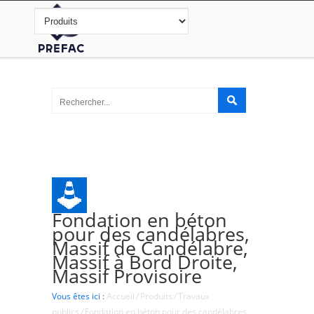
Fondation en béton
pour des candélabres,
Massif de Candélabre,
Massif à Bord Droite,
Massif Provisoire
Vous êtes ici :
Accueil
/
Produits
/
Travaux
publics
/
Fondation en béton pour des candélabres,