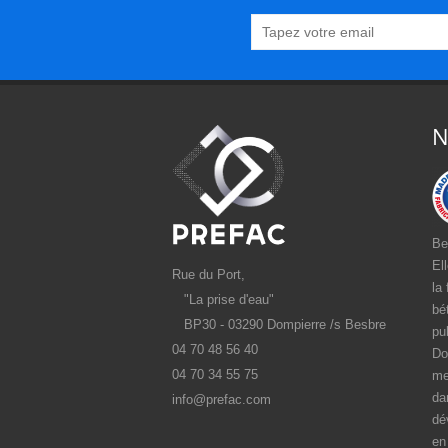
N
Be
El
Rue du Port,
la
"La prise d'eau"
bé
BP30 - 03290 Dompierre /s Besbre
pu
04 70 48 56 40
Do
04 70 34 55 75
me
da
info@prefac.com
dé
en 