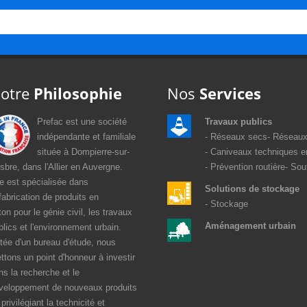
otre
Philosophie
Nos
Services
Prefac est une société
Travaux publics
indépendante et familiale
Réseaux secs
Réseaux
située à Dompierre-sur-
Caniveaux techniques e
sbre, dans l'Allier en Auvergne.
Prévention routière
Sou
le est spécialisée dans
Solutions de stockage
 fabrication de produits en
Stockage
ton pour le génie civil, les travaux
Aménagement urbain
blics et l'environnement urbain.
tée d'un bureau d'étude, nous
ttons un point d'honneur à investir
ns la recherche et le
veloppement de nouveaux produits
privilégiant la technicité et